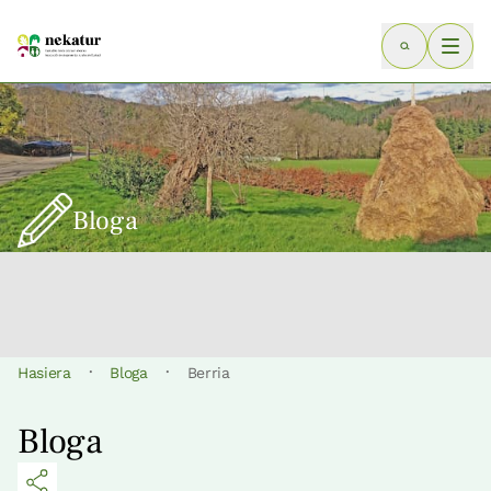
Bloga
·
·
Hasiera
Bloga
Berria
Bloga