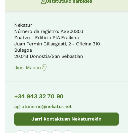
Ostatutako sarbidea
Nekatur
Número de registro: ASS00303
Zuatzu - Edificio PIA Eraikina
Juan Fermin Gilisagasti, 2 - Oficina 310
Bulegoa
20.018 Donostia/San Sebastian
Ikusi Mapan
+34 943 32 70 90
agroturismo@nekatur.net
Jarri kontaktuan Nekaturrekin