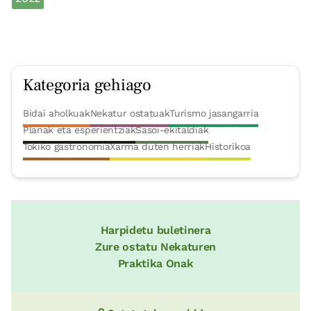
Kategoria gehiago
Bidai aholkuak
Nekatur ostatuak
Turismo jasangarria
Planak eta esperientziak
Sasoi-ekitaldiak
Tokiko gastronomia
Xarma duten herriak
Historikoa
Harpidetu buletinera
Zure ostatu Nekaturen
Praktika Onak