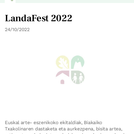
LandaFest 2022
24/10/2022
Euskal arte- eszenikoko ekitaldiak, Biakaiko
Txakolinaren dastaketa eta aurkezpena, bisita artea,