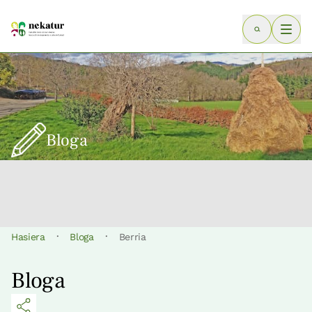
Bloga
·
·
Hasiera
Bloga
Berria
Bloga