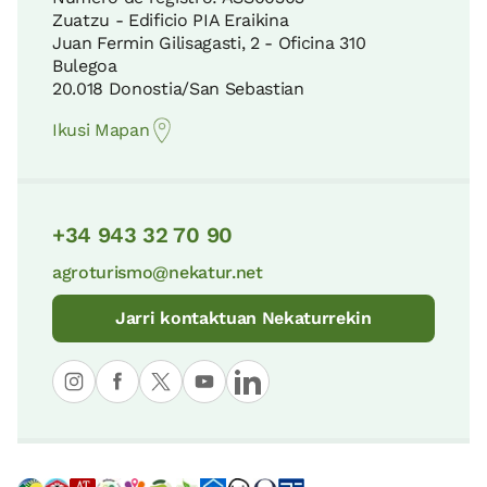
Zuatzu - Edificio PIA Eraikina
Juan Fermin Gilisagasti, 2 - Oficina 310
Bulegoa
20.018 Donostia/San Sebastian
Ikusi Mapan
+34 943 32 70 90
agroturismo@nekatur.net
Jarri kontaktuan Nekaturrekin