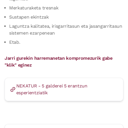
Merkaturaketa tresnak
Sustapen ekintzak
Laguntza kalitatea, irisgarritasun eta jasangarritasun
sistemen ezarpenean
Etab.
Jarri gurekin harremanetan kompromezurik gabe
"klik" eginez
NEKATUR - 5 galderei 5 erantzun
esperientziatik