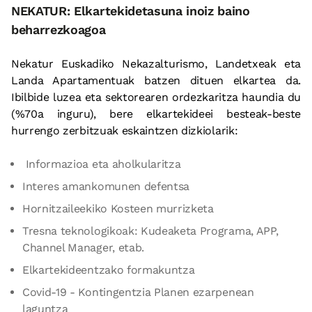
NEKATUR: Elkartekidetasuna inoiz baino
beharrezkoagoa
Nekatur Euskadiko Nekazalturismo, Landetxeak eta
Landa Apartamentuak batzen dituen elkartea da.
Ibilbide luzea eta sektorearen ordezkaritza haundia du
(%70a inguru), bere elkartekideei besteak-beste
hurrengo zerbitzuak eskaintzen dizkiolarik:
Informazioa eta aholkularitza
Interes amankomunen defentsa
Hornitzaileekiko Kosteen murrizketa
Tresna teknologikoak: Kudeaketa Programa, APP,
Channel Manager, etab.
Elkartekideentzako formakuntza
Covid-19 - Kontingentzia Planen ezarpenean
laguntza