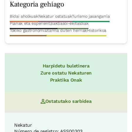
Kategoria gehiago
Bidai aholkuak
Nekatur ostatuak
Turismo jasangarria
Planak eta esperientziak
Sasoi-ekitaldiak
Tokiko gastronomia
Xarma duten herriak
Historikoa
Harpidetu buletinera
Zure ostatu Nekaturen
Praktika Onak
Ostatutako sarbidea
Nekatur
Número de registro: ASS00303